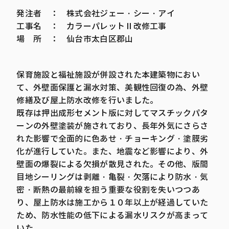
発注者 ： 株式会社ジェー・シー・アイ
工事名 ： カラーパレットⅡ改修工事
場 所 ： 仙台市太白区郡山
保育施設と福祉施設が併設された本建築物におい
て、外壁面保護と漏水対策、美観性回復の為、外壁
修繕及び屋上防水改修を行いました。
既存は押出成形セメント版に対してマスチックパタ
ーンの外壁塗装が施されており、長年外気にさらさ
れた影響で全面的に色あせ・チョーキング・塗膜劣
化が進行していた。また、地震など影響により、外
壁面の爆裂による欠損が散見された。その他、版間
目地シーリングは剥離・亀裂・欠落により防水・気
密・断熱の最前線を担う重要な役割を失いつつあ
り、屋上防水は施工から１０年以上が経過していた
ため、防水性能の低下による漏水リスクが高まって
いた。