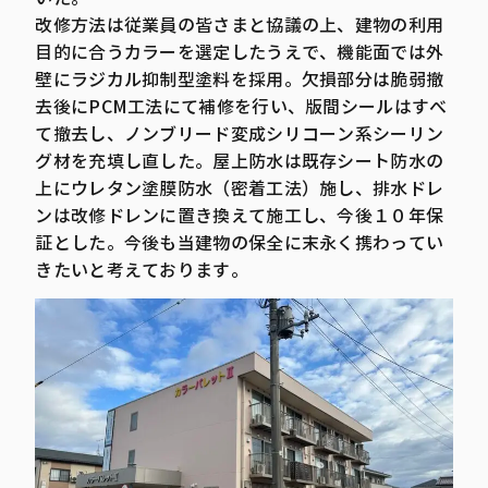
改修方法は従業員の皆さまと協議の上、建物の利用
目的に合うカラーを選定したうえで、機能面では外
壁にラジカル抑制型塗料を採用。欠損部分は脆弱撤
去後にPCM工法にて補修を行い、版間シールはすべ
て撤去し、ノンブリード変成シリコーン系シーリン
グ材を充填し直した。屋上防水は既存シート防水の
上にウレタン塗膜防水（密着工法）施し、排水ドレ
ンは改修ドレンに置き換えて施工し、今後１０年保
証とした。今後も当建物の保全に末永く携わってい
きたいと考えております。