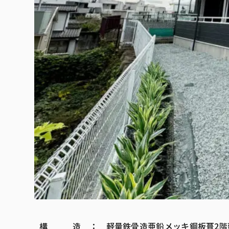
構 造 ： 軽量鉄骨造亜鉛メッキ鋼板葺2階