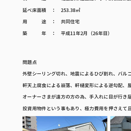
延べ床面積 ： 253.38㎡
用 途 ： 共同住宅
築 年 ： 平成11年2月（26年目）
問題点
外壁シーリング切れ、地震によるひび割れ、バル
軒天上腐食による崩落、軒樋変形による逆勾配、
オーナーさまが遠方の方の為、手入れに目が行き
投資用物件という事もあり、極力費用を押さえて且